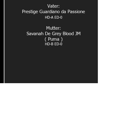
Vater:
Prestig
e
Guardiano da Passione
HD-A ED-0
Mutter:
Savanah De Grey Blood JM
( Puma )
HD-B ED-0
Galerie