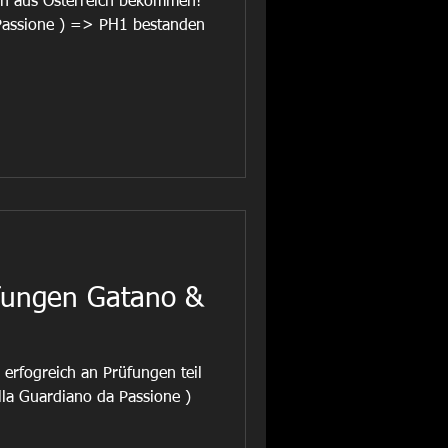
en aus Österreich bekommen!
Passione ) => PH1 bestanden
fungen Gatano &
erfogreich an Prüfungen teil
a Guardiano da Passione )